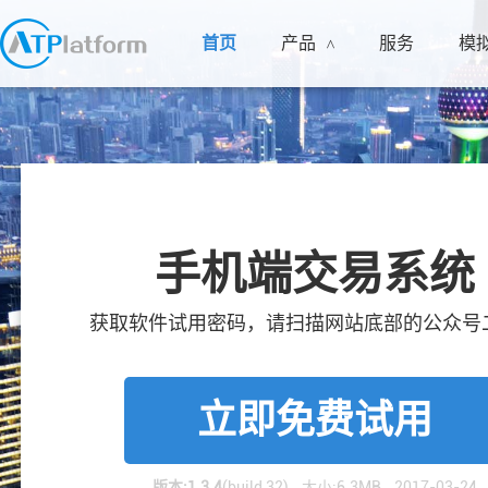
首页
产品
服务
模
<
手机端交易系统
获取软件试用密码，请扫描网站底部的公众号
立即免费试用
版本:1.3.4
(build 32) 大小:6.3MB 2017-03-24